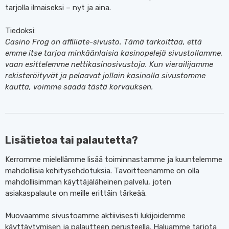
tarjolla ilmaiseksi – nyt ja aina.
Tiedoksi:
Casino Frog on affiliate-sivusto. Tämä tarkoittaa, että
emme itse tarjoa minkäänlaisia kasinopelejä sivustollamme,
vaan esittelemme nettikasinosivustoja. Kun vierailijamme
rekisteröityvät ja pelaavat jollain kasinolla sivustomme
kautta, voimme saada tästä korvauksen.
Lisätietoa tai palautetta?
Kerromme mielellämme lisää toiminnastamme ja kuuntelemme
mahdollisia kehitysehdotuksia. Tavoitteenamme on olla
mahdollisimman käyttäjäläheinen palvelu, joten
asiakaspalaute on meille erittäin tärkeää.
Muovaamme sivustoamme aktiivisesti lukijoidemme
käyttäytymisen ja palautteen perusteella. Haluamme tarjota