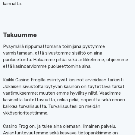
kannalta.
Takuumme
Pysymällä riippumattomana toimijana pystymme
varmistamaan, että sivustomme sisältö on aina
puolueetonta. Haluamme pitää sekä artikkelimme, ohjeemme
että kasinoarviomme puolueettomina aina.
Kaikki Casino Frogilla esiintyvät kasinot arvioidaan tarkasti.
Jokaisen sivustolta löytyvän kasinon on täytettävä tarkat
vaatimuksemme; muuten emme hyväksy niitä. Vaadimme
kasinoilta luotettavuutta, reilua peliä, nopeutta sekä ennen
kaikkea turvallisuutta. Turvallisuutesi on meidän
ykkösprioriteettimme.
Casino Frog on, ja tulee aina olemaan, ilmainen palvelu.
Asiantuntevuutemme sekä kasvava tietopankkimme on