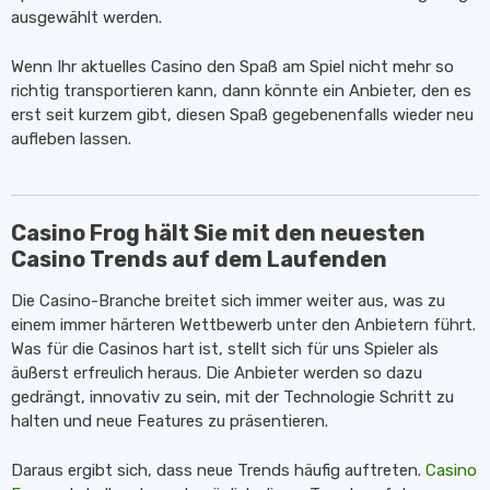
ausgewählt werden.
Wenn Ihr aktuelles Casino den Spaß am Spiel nicht mehr so
richtig transportieren kann, dann könnte ein Anbieter, den es
erst seit kurzem gibt, diesen Spaß gegebenenfalls wieder neu
aufleben lassen.
Casino Frog hält Sie mit den neuesten
Casino Trends auf dem Laufenden
Die Casino-Branche breitet sich immer weiter aus, was zu
einem immer härteren Wettbewerb unter den Anbietern führt.
Was für die Casinos hart ist, stellt sich für uns Spieler als
äußerst erfreulich heraus. Die Anbieter werden so dazu
gedrängt, innovativ zu sein, mit der Technologie Schritt zu
halten und neue Features zu präsentieren.
Daraus ergibt sich, dass neue Trends häufig auftreten.
Casino