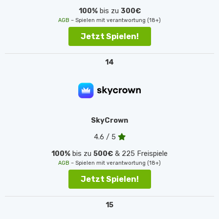
100%
bis zu
300€
AGB
– Spielen mit verantwortung (18+)
Jetzt Spielen!
14
SkyCrown
4.6 / 5
100%
bis zu
500€
& 225 Freispiele
AGB
– Spielen mit verantwortung (18+)
Jetzt Spielen!
15