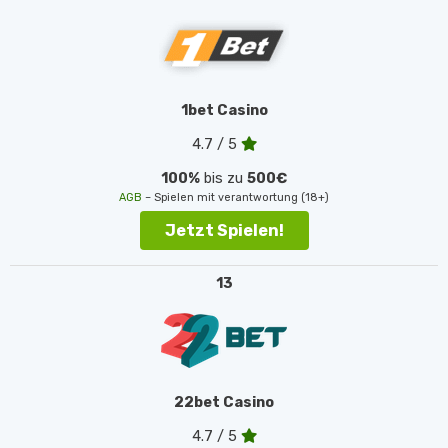
1bet Casino
4.7 / 5
100%
bis zu
500€
AGB
– Spielen mit verantwortung (18+)
Jetzt Spielen!
13
22bet Casino
4.7 / 5