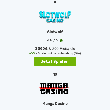
9
SlotWolf
4.8 / 5
3000€
& 200 Freispiele
AGB
– Spielen mit verantwortung (18+)
Jetzt Spielen!
10
Manga Casino