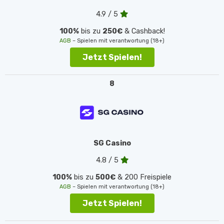
4.9 / 5
100%
bis zu
250€
& Cashback!
AGB
– Spielen mit verantwortung (18+)
Jetzt Spielen!
8
SG Casino
4.8 / 5
100%
bis zu
500€
& 200 Freispiele
AGB
– Spielen mit verantwortung (18+)
Jetzt Spielen!