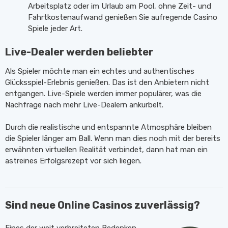
Arbeitsplatz oder im Urlaub am Pool, ohne Zeit- und
Fahrtkostenaufwand genießen Sie aufregende Casino
Spiele jeder Art.
Live-Dealer werden beliebter
Als Spieler möchte man ein echtes und authentisches
Glücksspiel-Erlebnis genießen. Das ist den Anbietern nicht
entgangen. Live-Spiele werden immer populärer, was die
Nachfrage nach mehr Live-Dealern ankurbelt.
Durch die realistische und entspannte Atmosphäre bleiben
die Spieler länger am Ball. Wenn man dies noch mit der bereits
erwähnten virtuellen Realität verbindet, dann hat man ein
astreines Erfolgsrezept vor sich liegen.
Sind neue Online Casinos zuverlässig?