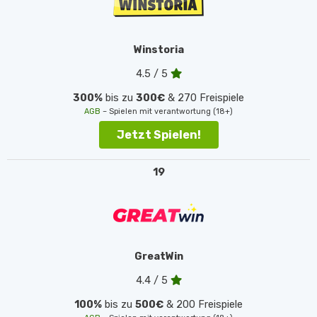
Winstoria
4.5 / 5
300%
bis zu
300€
& 270 Freispiele
AGB
– Spielen mit verantwortung (18+)
Jetzt Spielen!
19
GreatWin
4.4 / 5
100%
bis zu
500€
& 200 Freispiele