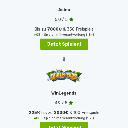
Asino
5.0 / 5
Bis zu
7800€
& 350 Freispiele
AGB
– Spielen mit verantwortung (18+)
Jetzt Spielen!
2
WinLegends
4.9 / 5
225%
bis zu
2000€
& 100 Freispiele
AGB
– Spielen mit verantwortung (18+)
Jetzt Spielen!