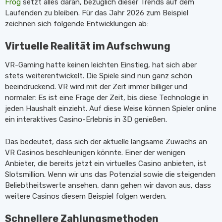
Frog
setzt alles daran, bezüglich dieser Trends auf dem
Laufenden zu bleiben. Für das Jahr 2026 zum Beispiel
zeichnen sich folgende Entwicklungen ab:
Virtuelle Realität im Aufschwung
VR-Gaming hatte keinen leichten Einstieg, hat sich aber
stets weiterentwickelt. Die Spiele sind nun ganz schön
beeindruckend. VR wird mit der Zeit immer billiger und
normaler: Es ist eine Frage der Zeit, bis diese Technologie in
jeden Haushalt einzieht. Auf diese Weise können Spieler online
ein interaktives Casino-Erlebnis in 3D genießen.
Das bedeutet, dass sich der aktuelle langsame Zuwachs an
VR Casinos beschleunigen könnte. Einer der wenigen
Anbieter, die bereits jetzt ein virtuelles Casino anbieten, ist
Slotsmillion. Wenn wir uns das Potenzial sowie die steigenden
Beliebtheitswerte ansehen, dann gehen wir davon aus, dass
weitere Casinos diesem Beispiel folgen werden.
Schnellere Zahlungsmethoden