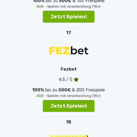
100%
bis zu
500€
& 100 Freispiele
AGB
– Spielen mit verantwortung (18+)
Jetzt Spielen!
17
Fezbet
4.5 / 5
100%
bis zu
500€
& 200 Freispiele
AGB
– Spielen mit verantwortung (18+)
Jetzt Spielen!
18