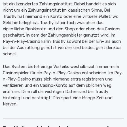
ist ein lizenziertes Zahlungsinstitut. Dabei handelt es sich
nicht um ein Zahlungsinstitut im klassischen Sinne. Bei
Trustly hat niemand ein Konto oder eine virtuelle Wallet, wo
Geld hinterlegt ist. Trustly ist einfach zwischen das
eigentliche Bankkonto und den Shop oder eben das Casinos
geschaltet, in dem der Zahlungsanbieter genutzt wird. Im
Pay-n-Play-Casino kann Trustly sowohl bei der Ein- als auch
bei der Auszahlung genutzt werden und beides geht denkbar
schnell.
Das System bietet einige Vorteile, weshalb sich immer mehr
Casinospieler für ein Pay-n-Play-Casino entscheiden. Im Pay-
n-Play-Casino muss sich niemand extra registrieren und
verifizieren und ein Casino-Konto auf dem üblichen Weg
eröffnen. Denn all die wichtigen Daten sind bei Trustly
hinterlegt und bestätigt. Das spart eine Menge Zeit und
Nerven.