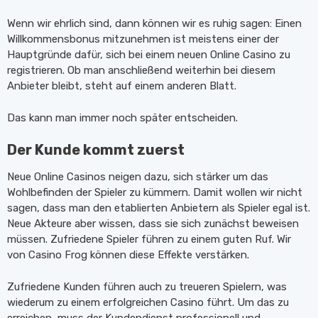
Wenn wir ehrlich sind, dann können wir es ruhig sagen: Einen
Willkommensbonus mitzunehmen ist meistens einer der
Hauptgründe dafür, sich bei einem neuen Online Casino zu
registrieren. Ob man anschließend weiterhin bei diesem
Anbieter bleibt, steht auf einem anderen Blatt.
Das kann man immer noch später entscheiden.
Der Kunde kommt zuerst
Neue Online Casinos neigen dazu, sich stärker um das
Wohlbefinden der Spieler zu kümmern. Damit wollen wir nicht
sagen, dass man den etablierten Anbietern als Spieler egal ist.
Neue Akteure aber wissen, dass sie sich zunächst beweisen
müssen. Zufriedene Spieler führen zu einem guten Ruf. Wir
von Casino Frog können diese Effekte verstärken.
Zufriedene Kunden führen auch zu treueren Spielern, was
wiederum zu einem erfolgreichen Casino führt. Um das zu
erreichen, muss der Kundendienst professionell und