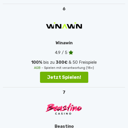
6
Winawin
4.9 / 5
100%
bis zu
300€
& 50 Freispiele
AGB
– Spielen mit verantwortung (18+)
Jetzt Spielen!
7
Beastino