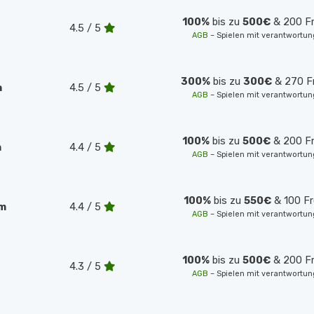
100%
bis zu
500€
& 200 Fr
4.5 / 5
AGB
– Spielen mit verantwortun
300%
bis zu
300€
& 270 Fr
a
4.5 / 5
AGB
– Spielen mit verantwortun
100%
bis zu
500€
& 200 Fr
n
4.4 / 5
AGB
– Spielen mit verantwortun
100%
bis zu
550€
& 100 Fre
m
4.4 / 5
AGB
– Spielen mit verantwortun
100%
bis zu
500€
& 200 Fr
4.3 / 5
AGB
– Spielen mit verantwortun