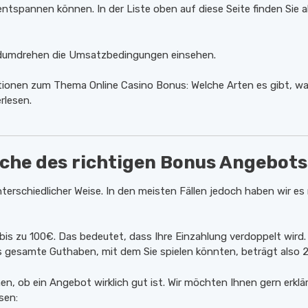
 entspannen können. In der Liste oben auf diese Seite finden Sie a
andumdrehen die Umsatzbedingungen einsehen.
ationen zum Thema Online Casino Bonus: Welche Arten es gibt, 
rlesen.
Suche des richtigen Bonus Angebots
nterschiedlicher Weise. In den meisten Fällen jedoch haben wir 
 bis zu 100€. Das bedeutet, dass Ihre Einzahlung verdoppelt wird.
as gesamte Guthaben, mit dem Sie spielen könnten, beträgt also 
n, ob ein Angebot wirklich gut ist. Wir möchten Ihnen gern erklä
sen: