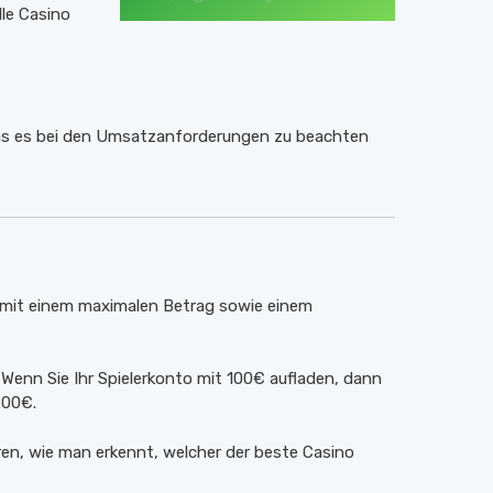
lle Casino
was es bei den Umsatzanforderungen zu beachten
es mit einem maximalen Betrag sowie einem
 Wenn Sie Ihr Spielerkonto mit 100€ aufladen, dann
200€.
ren, wie man erkennt, welcher der beste Casino