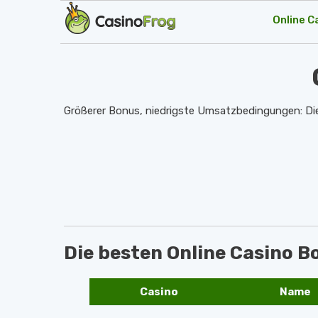
Zum
Online C
Inhalt
springen
Größerer Bonus, niedrigste Umsatzbedingungen: Di
Die besten Online Casino 
Casino
Name