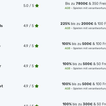
Bis zu
7800€
& 350 Freis
5.0 / 5
AGB
– Spielen mit verantwortun
225%
bis zu
2000€
& 100 Fr
ds
4.9 / 5
AGB
– Spielen mit verantwortun
100%
bis zu
500€
& 100 Fr
e
4.9 / 5
AGB
– Spielen mit verantwortun
100%
bis zu
500€
& 50 Fre
r
4.9 / 5
AGB
– Spielen mit verantwortun
100%
bis zu
500€
& 100 Fr
et
4.9 / 5
AGB
– Spielen mit verantwortun
100%
bis zu
300€
& 50 Fre