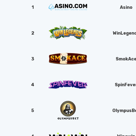
1
Asino
2
WinLegen
3
SmokAc
4
SpinFeve
5
OlympusB