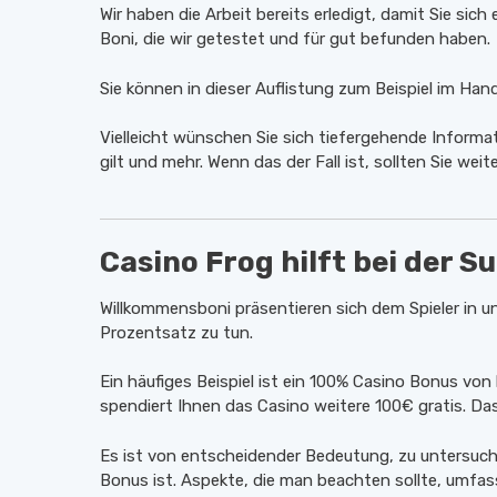
Wir haben die Arbeit bereits erledigt, damit Sie sich
Boni, die wir getestet und für gut befunden haben.
Sie können in dieser Auflistung zum Beispiel im H
Vielleicht wünschen Sie sich tiefergehende Inform
gilt und mehr. Wenn das der Fall ist, sollten Sie weite
Casino Frog hilft bei der 
Willkommensboni präsentieren sich dem Spieler in u
Prozentsatz zu tun.
Ein häufiges Beispiel ist ein 100% Casino Bonus von
spendiert Ihnen das Casino weitere 100€ gratis. D
Es ist von entscheidender Bedeutung, zu untersuche
Bonus ist. Aspekte, die man beachten sollte, umfas