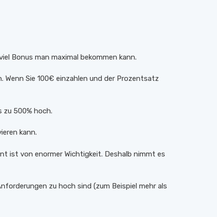
wie viel Bonus man maximal bekommen kann.
n. Wenn Sie 100€ einzahlen und der Prozentsatz
s zu 500% hoch.
ieren kann.
nt ist von enormer Wichtigkeit. Deshalb nimmt es
forderungen zu hoch sind (zum Beispiel mehr als