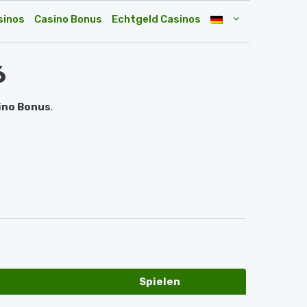
sinos
Casino Bonus
Echtgeld Casinos
6
ino Bonus
.
Spielen