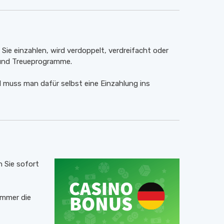
Sie einzahlen, wird verdoppelt, verdreifacht oder
e und Treueprogramme.
muss man dafür selbst eine Einzahlung ins
 Sie sofort
immer die